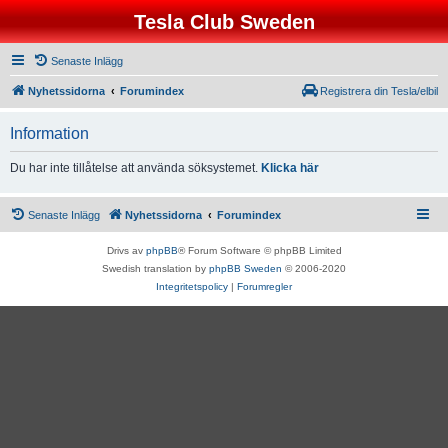
Tesla Club Sweden
Senaste Inlägg
Nyhetssidorna
Forumindex
Registrera din Tesla/elbil
Information
Du har inte tillåtelse att använda söksystemet.
Klicka här
Senaste Inlägg
Nyhetssidorna
Forumindex
Drivs av
phpBB
® Forum Software © phpBB Limited
Swedish translation by
phpBB Sweden
© 2006-2020
Integritetspolicy
|
Forumregler