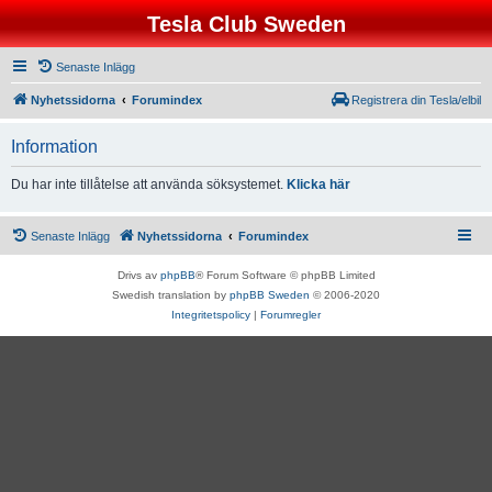
Tesla Club Sweden
Senaste Inlägg
Nyhetssidorna
Forumindex
Registrera din Tesla/elbil
Information
Du har inte tillåtelse att använda söksystemet.
Klicka här
Senaste Inlägg
Nyhetssidorna
Forumindex
Drivs av
phpBB
® Forum Software © phpBB Limited
Swedish translation by
phpBB Sweden
© 2006-2020
Integritetspolicy
|
Forumregler