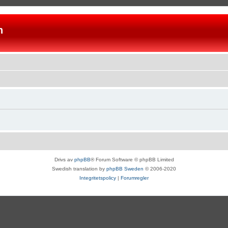
n
Drivs av
phpBB
® Forum Software © phpBB Limited
Swedish translation by
phpBB Sweden
© 2006-2020
Integritetspolicy
|
Forumregler