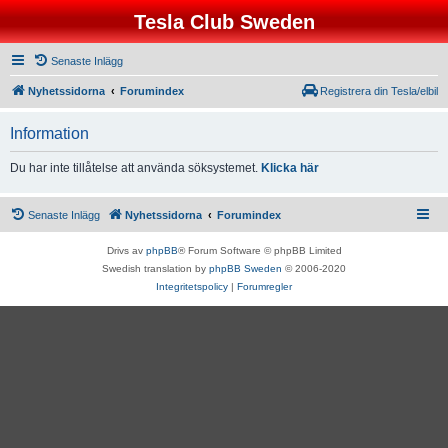
Tesla Club Sweden
Senaste Inlägg
Nyhetssidorna
Forumindex
Registrera din Tesla/elbil
Information
Du har inte tillåtelse att använda söksystemet.
Klicka här
Senaste Inlägg
Nyhetssidorna
Forumindex
Drivs av
phpBB
® Forum Software © phpBB Limited
Swedish translation by
phpBB Sweden
© 2006-2020
Integritetspolicy
|
Forumregler