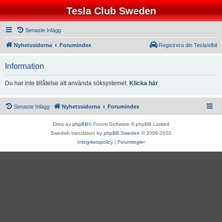
Tesla Club Sweden
Senaste Inlägg
Nyhetssidorna
Forumindex
Registrera din Tesla/elbil
Information
Du har inte tillåtelse att använda söksystemet.
Klicka här
Senaste Inlägg
Nyhetssidorna
Forumindex
Drivs av
phpBB
® Forum Software © phpBB Limited
Swedish translation by
phpBB Sweden
© 2006-2020
Integritetspolicy
|
Forumregler