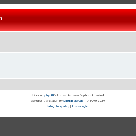
n
Drivs av
phpBB
® Forum Software © phpBB Limited
Swedish translation by
phpBB Sweden
© 2006-2020
Integritetspolicy
|
Forumregler