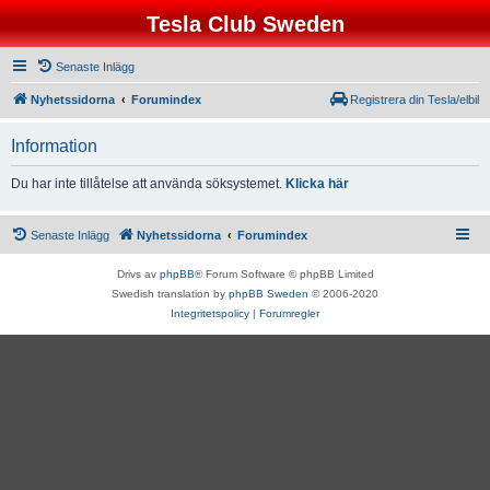
Tesla Club Sweden
Senaste Inlägg
Nyhetssidorna
Forumindex
Registrera din Tesla/elbil
Information
Du har inte tillåtelse att använda söksystemet.
Klicka här
Senaste Inlägg
Nyhetssidorna
Forumindex
Drivs av
phpBB
® Forum Software © phpBB Limited
Swedish translation by
phpBB Sweden
© 2006-2020
Integritetspolicy
|
Forumregler