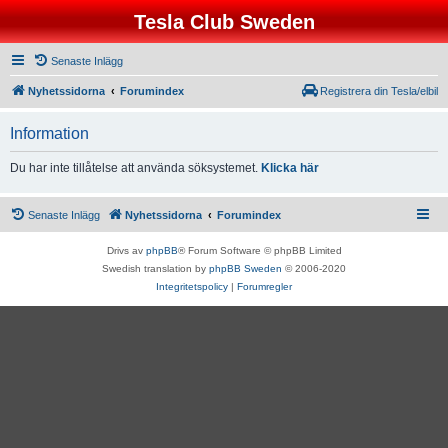
Tesla Club Sweden
Senaste Inlägg
Nyhetssidorna
Forumindex
Registrera din Tesla/elbil
Information
Du har inte tillåtelse att använda söksystemet.
Klicka här
Senaste Inlägg
Nyhetssidorna
Forumindex
Drivs av
phpBB
® Forum Software © phpBB Limited
Swedish translation by
phpBB Sweden
© 2006-2020
Integritetspolicy
|
Forumregler