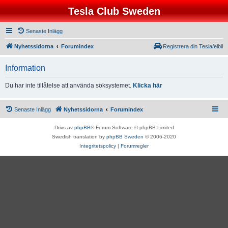
Tesla Club Sweden
Senaste Inlägg
Nyhetssidorna
Forumindex
Registrera din Tesla/elbil
Information
Du har inte tillåtelse att använda söksystemet.
Klicka här
Senaste Inlägg
Nyhetssidorna
Forumindex
Drivs av
phpBB
® Forum Software © phpBB Limited
Swedish translation by
phpBB Sweden
© 2006-2020
Integritetspolicy
|
Forumregler