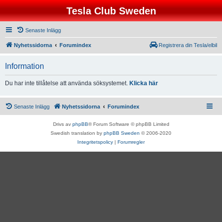
Tesla Club Sweden
Senaste Inlägg
Nyhetssidorna
Forumindex
Registrera din Tesla/elbil
Information
Du har inte tillåtelse att använda söksystemet.
Klicka här
Senaste Inlägg
Nyhetssidorna
Forumindex
Drivs av
phpBB
® Forum Software © phpBB Limited
Swedish translation by
phpBB Sweden
© 2006-2020
Integritetspolicy
|
Forumregler