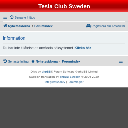
Tesla Club Sweden
Senaste Inlägg
Nyhetssidorna
Forumindex
Registrera din Tesla/elbil
Information
Du har inte tillåtelse att använda söksystemet.
Klicka här
Senaste Inlägg
Nyhetssidorna
Forumindex
Drivs av
phpBB
® Forum Software © phpBB Limited
Swedish translation by
phpBB Sweden
© 2006-2020
Integritetspolicy
|
Forumregler