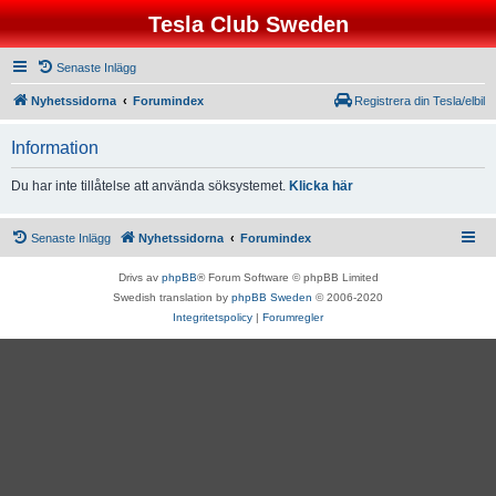
Tesla Club Sweden
Senaste Inlägg
Nyhetssidorna
Forumindex
Registrera din Tesla/elbil
Information
Du har inte tillåtelse att använda söksystemet.
Klicka här
Senaste Inlägg
Nyhetssidorna
Forumindex
Drivs av
phpBB
® Forum Software © phpBB Limited
Swedish translation by
phpBB Sweden
© 2006-2020
Integritetspolicy
|
Forumregler