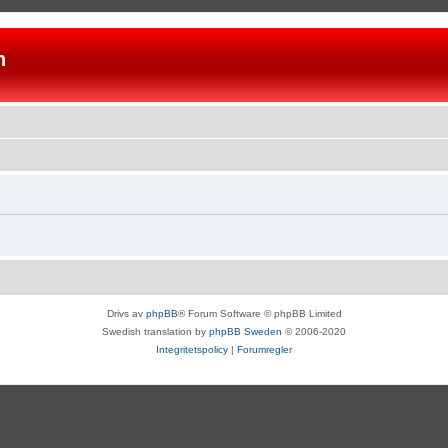
n
Drivs av
phpBB
® Forum Software © phpBB Limited
Swedish translation by
phpBB Sweden
© 2006-2020
Integritetspolicy
|
Forumregler