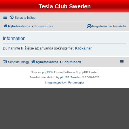
Tesla Club Sweden
Senaste Inlägg
Nyhetssidorna
Forumindex
Registrera din Tesla/elbil
Information
Du har inte tillåtelse att använda söksystemet.
Klicka här
Senaste Inlägg
Nyhetssidorna
Forumindex
Drivs av
phpBB
® Forum Software © phpBB Limited
Swedish translation by
phpBB Sweden
© 2006-2020
Integritetspolicy
|
Forumregler