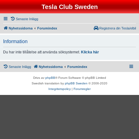
Tesla Club Sweden
Senaste Inlägg
Nyhetssidorna
Forumindex
Registrera din Tesla/elbil
Information
Du har inte tillåtelse att använda söksystemet.
Klicka här
Senaste Inlägg
Nyhetssidorna
Forumindex
Drivs av
phpBB
® Forum Software © phpBB Limited
Swedish translation by
phpBB Sweden
© 2006-2020
Integritetspolicy
|
Forumregler