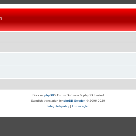
n
Drivs av
phpBB
® Forum Software © phpBB Limited
Swedish translation by
phpBB Sweden
© 2006-2020
Integritetspolicy
|
Forumregler