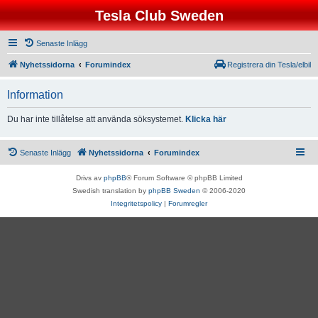
Tesla Club Sweden
Senaste Inlägg
Nyhetssidorna
Forumindex
Registrera din Tesla/elbil
Information
Du har inte tillåtelse att använda söksystemet.
Klicka här
Senaste Inlägg
Nyhetssidorna
Forumindex
Drivs av
phpBB
® Forum Software © phpBB Limited
Swedish translation by
phpBB Sweden
© 2006-2020
Integritetspolicy
|
Forumregler