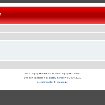
n
Drivs av
phpBB
® Forum Software © phpBB Limited
Swedish translation by
phpBB Sweden
© 2006-2020
Integritetspolicy
|
Forumregler