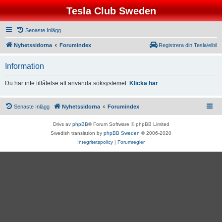
Tesla Club Sweden
Senaste Inlägg
Nyhetssidorna
Forumindex
Registrera din Tesla/elbil
Information
Du har inte tillåtelse att använda söksystemet.
Klicka här
Senaste Inlägg
Nyhetssidorna
Forumindex
Drivs av
phpBB
® Forum Software © phpBB Limited
Swedish translation by
phpBB Sweden
© 2006-2020
Integritetspolicy
|
Forumregler