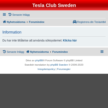
Tesla Club Sweden
Senaste Inlägg
Nyhetssidorna
Forumindex
Registrera din Tesla/elbil
Information
Du har inte tillåtelse att använda söksystemet.
Klicka här
Senaste Inlägg
Nyhetssidorna
Forumindex
Drivs av
phpBB
® Forum Software © phpBB Limited
Swedish translation by
phpBB Sweden
© 2006-2020
Integritetspolicy
|
Forumregler