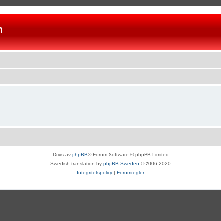
n
Drivs av
phpBB
® Forum Software © phpBB Limited
Swedish translation by
phpBB Sweden
© 2006-2020
Integritetspolicy
|
Forumregler