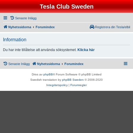
Tesla Club Sweden
Senaste Inlägg
Nyhetssidorna
Forumindex
Registrera din Tesla/elbil
Information
Du har inte tillåtelse att använda söksystemet.
Klicka här
Senaste Inlägg
Nyhetssidorna
Forumindex
Drivs av
phpBB
® Forum Software © phpBB Limited
Swedish translation by
phpBB Sweden
© 2006-2020
Integritetspolicy
|
Forumregler