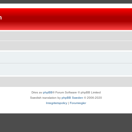
n
Drivs av
phpBB
® Forum Software © phpBB Limited
Swedish translation by
phpBB Sweden
© 2006-2020
Integritetspolicy
|
Forumregler