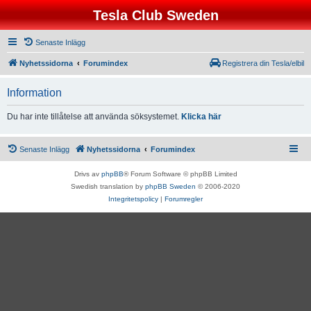
Tesla Club Sweden
Senaste Inlägg
Nyhetssidorna
Forumindex
Registrera din Tesla/elbil
Information
Du har inte tillåtelse att använda söksystemet.
Klicka här
Senaste Inlägg
Nyhetssidorna
Forumindex
Drivs av
phpBB
® Forum Software © phpBB Limited
Swedish translation by
phpBB Sweden
© 2006-2020
Integritetspolicy
|
Forumregler