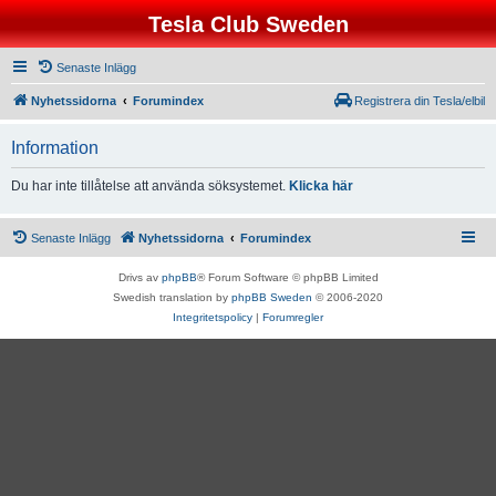
Tesla Club Sweden
Senaste Inlägg
Nyhetssidorna
Forumindex
Registrera din Tesla/elbil
Information
Du har inte tillåtelse att använda söksystemet.
Klicka här
Senaste Inlägg
Nyhetssidorna
Forumindex
Drivs av
phpBB
® Forum Software © phpBB Limited
Swedish translation by
phpBB Sweden
© 2006-2020
Integritetspolicy
|
Forumregler