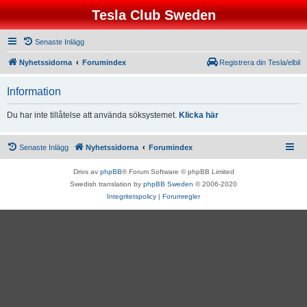
Tesla Club Sweden
Senaste Inlägg
Nyhetssidorna
Forumindex
Registrera din Tesla/elbil
Information
Du har inte tillåtelse att använda söksystemet.
Klicka här
Senaste Inlägg
Nyhetssidorna
Forumindex
Drivs av
phpBB
® Forum Software © phpBB Limited
Swedish translation by
phpBB Sweden
© 2006-2020
Integritetspolicy
|
Forumregler