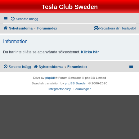
Tesla Club Sweden
Senaste Inlägg
Nyhetssidorna
Forumindex
Registrera din Tesla/elbil
Information
Du har inte tillåtelse att använda söksystemet.
Klicka här
Senaste Inlägg
Nyhetssidorna
Forumindex
Drivs av
phpBB
® Forum Software © phpBB Limited
Swedish translation by
phpBB Sweden
© 2006-2020
Integritetspolicy
|
Forumregler