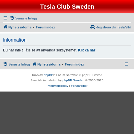
Tesla Club Sweden
Senaste Inlägg
Nyhetssidorna
Forumindex
Registrera din Tesla/elbil
Information
Du har inte tillåtelse att använda söksystemet.
Klicka här
Senaste Inlägg
Nyhetssidorna
Forumindex
Drivs av
phpBB
® Forum Software © phpBB Limited
Swedish translation by
phpBB Sweden
© 2006-2020
Integritetspolicy
|
Forumregler