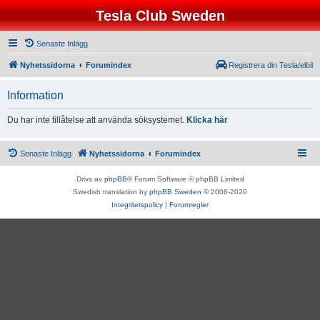
Tesla Club Sweden
Senaste Inlägg
Nyhetssidorna
Forumindex
Registrera din Tesla/elbil
Information
Du har inte tillåtelse att använda söksystemet.
Klicka här
Senaste Inlägg
Nyhetssidorna
Forumindex
Drivs av
phpBB
® Forum Software © phpBB Limited
Swedish translation by
phpBB Sweden
© 2006-2020
Integritetspolicy
|
Forumregler