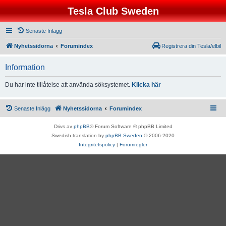
Tesla Club Sweden
Senaste Inlägg
Nyhetssidorna
Forumindex
Registrera din Tesla/elbil
Information
Du har inte tillåtelse att använda söksystemet.
Klicka här
Senaste Inlägg
Nyhetssidorna
Forumindex
Drivs av
phpBB
® Forum Software © phpBB Limited
Swedish translation by
phpBB Sweden
© 2006-2020
Integritetspolicy
|
Forumregler