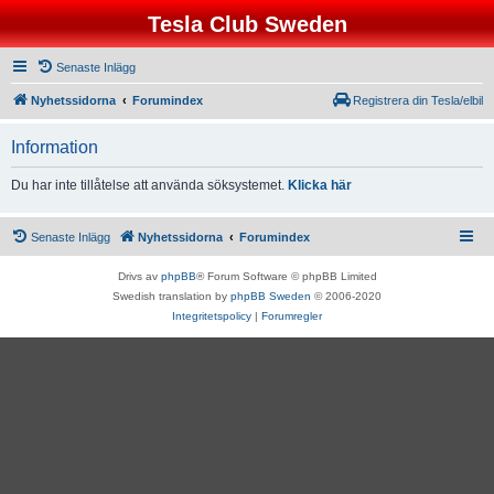
Tesla Club Sweden
Senaste Inlägg
Nyhetssidorna
Forumindex
Registrera din Tesla/elbil
Information
Du har inte tillåtelse att använda söksystemet.
Klicka här
Senaste Inlägg
Nyhetssidorna
Forumindex
Drivs av
phpBB
® Forum Software © phpBB Limited
Swedish translation by
phpBB Sweden
© 2006-2020
Integritetspolicy
|
Forumregler