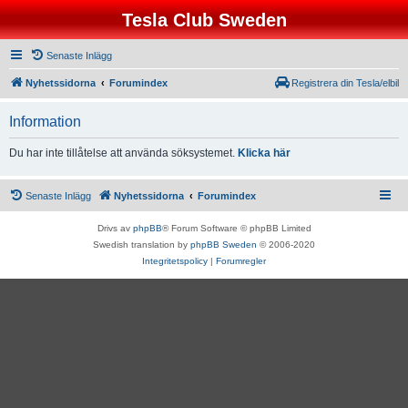
Tesla Club Sweden
Senaste Inlägg
Nyhetssidorna
Forumindex
Registrera din Tesla/elbil
Information
Du har inte tillåtelse att använda söksystemet.
Klicka här
Senaste Inlägg
Nyhetssidorna
Forumindex
Drivs av
phpBB
® Forum Software © phpBB Limited
Swedish translation by
phpBB Sweden
© 2006-2020
Integritetspolicy
|
Forumregler