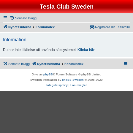
Tesla Club Sweden
Senaste Inlägg
Nyhetssidorna
Forumindex
Registrera din Tesla/elbil
Information
Du har inte tillåtelse att använda söksystemet.
Klicka här
Senaste Inlägg
Nyhetssidorna
Forumindex
Drivs av
phpBB
® Forum Software © phpBB Limited
Swedish translation by
phpBB Sweden
© 2006-2020
Integritetspolicy
|
Forumregler