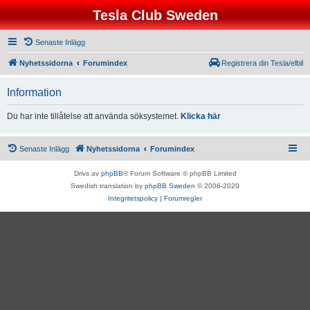
Tesla Club Sweden
Senaste Inlägg
Nyhetssidorna
Forumindex
Registrera din Tesla/elbil
Information
Du har inte tillåtelse att använda söksystemet.
Klicka här
Senaste Inlägg
Nyhetssidorna
Forumindex
Drivs av
phpBB
® Forum Software © phpBB Limited
Swedish translation by
phpBB Sweden
© 2006-2020
Integritetspolicy
|
Forumregler