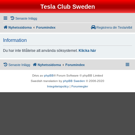
Tesla Club Sweden
Senaste Inlägg
Nyhetssidorna
Forumindex
Registrera din Tesla/elbil
Information
Du har inte tillåtelse att använda söksystemet.
Klicka här
Senaste Inlägg
Nyhetssidorna
Forumindex
Drivs av
phpBB
® Forum Software © phpBB Limited
Swedish translation by
phpBB Sweden
© 2006-2020
Integritetspolicy
|
Forumregler