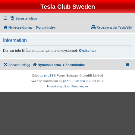
Tesla Club Sweden
Senaste Inlägg
Nyhetssidorna
Forumindex
Registrera din Tesla/elbil
Information
Du har inte tillåtelse att använda söksystemet.
Klicka här
Senaste Inlägg
Nyhetssidorna
Forumindex
Drivs av
phpBB
® Forum Software © phpBB Limited
Swedish translation by
phpBB Sweden
© 2006-2020
Integritetspolicy
|
Forumregler