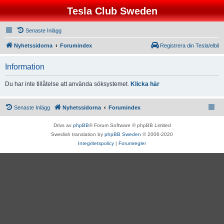
Tesla Club Sweden
Senaste Inlägg
Nyhetssidorna
Forumindex
Registrera din Tesla/elbil
Information
Du har inte tillåtelse att använda söksystemet.
Klicka här
Senaste Inlägg
Nyhetssidorna
Forumindex
Drivs av
phpBB
® Forum Software © phpBB Limited
Swedish translation by
phpBB Sweden
© 2006-2020
Integritetspolicy
|
Forumregler