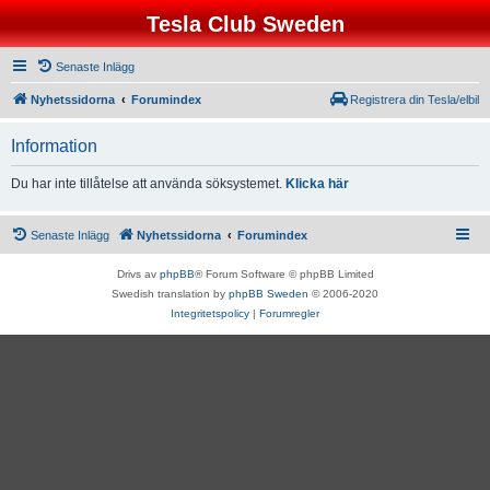
Tesla Club Sweden
Senaste Inlägg
Nyhetssidorna
Forumindex
Registrera din Tesla/elbil
Information
Du har inte tillåtelse att använda söksystemet.
Klicka här
Senaste Inlägg
Nyhetssidorna
Forumindex
Drivs av
phpBB
® Forum Software © phpBB Limited
Swedish translation by
phpBB Sweden
© 2006-2020
Integritetspolicy
|
Forumregler