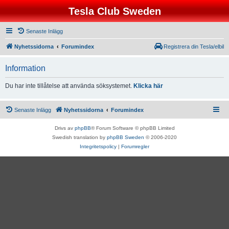
Tesla Club Sweden
Senaste Inlägg
Nyhetssidorna
Forumindex
Registrera din Tesla/elbil
Information
Du har inte tillåtelse att använda söksystemet.
Klicka här
Senaste Inlägg
Nyhetssidorna
Forumindex
Drivs av
phpBB
® Forum Software © phpBB Limited
Swedish translation by
phpBB Sweden
© 2006-2020
Integritetspolicy
|
Forumregler