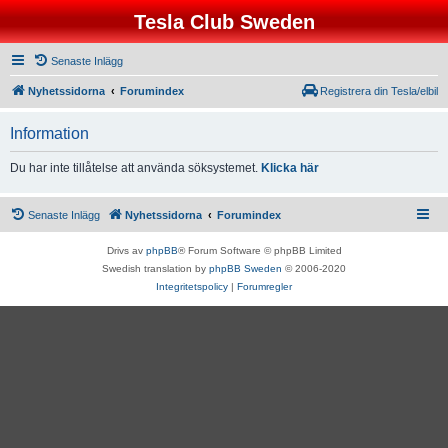
Tesla Club Sweden
Senaste Inlägg
Nyhetssidorna
Forumindex
Registrera din Tesla/elbil
Information
Du har inte tillåtelse att använda söksystemet.
Klicka här
Senaste Inlägg
Nyhetssidorna
Forumindex
Drivs av
phpBB
® Forum Software © phpBB Limited
Swedish translation by
phpBB Sweden
© 2006-2020
Integritetspolicy
|
Forumregler