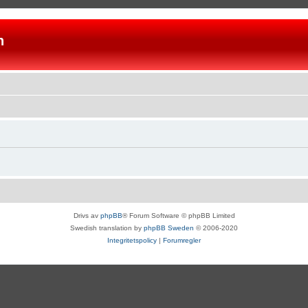
n
Drivs av
phpBB
® Forum Software © phpBB Limited
Swedish translation by
phpBB Sweden
© 2006-2020
Integritetspolicy
|
Forumregler