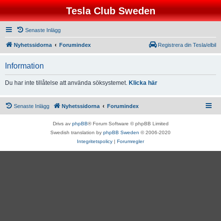
Tesla Club Sweden
Senaste Inlägg
Nyhetssidorna
Forumindex
Registrera din Tesla/elbil
Information
Du har inte tillåtelse att använda söksystemet.
Klicka här
Senaste Inlägg
Nyhetssidorna
Forumindex
Drivs av
phpBB
® Forum Software © phpBB Limited
Swedish translation by
phpBB Sweden
© 2006-2020
Integritetspolicy
|
Forumregler