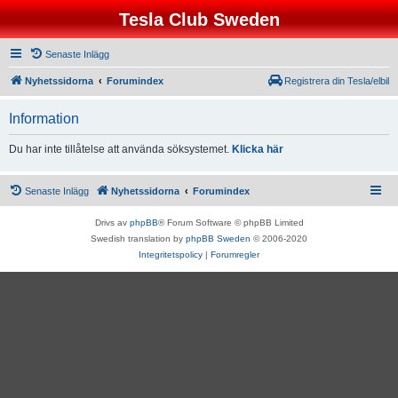
Tesla Club Sweden
Senaste Inlägg
Nyhetssidorna
Forumindex
Registrera din Tesla/elbil
Information
Du har inte tillåtelse att använda söksystemet.
Klicka här
Senaste Inlägg
Nyhetssidorna
Forumindex
Drivs av
phpBB
® Forum Software © phpBB Limited
Swedish translation by
phpBB Sweden
© 2006-2020
Integritetspolicy
|
Forumregler