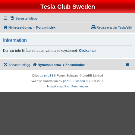
Tesla Club Sweden
Senaste Inlägg
Nyhetssidorna
Forumindex
Registrera din Tesla/elbil
Information
Du har inte tillåtelse att använda söksystemet.
Klicka här
Senaste Inlägg
Nyhetssidorna
Forumindex
Drivs av
phpBB
® Forum Software © phpBB Limited
Swedish translation by
phpBB Sweden
© 2006-2020
Integritetspolicy
|
Forumregler