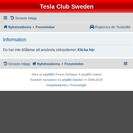
Tesla Club Sweden
Senaste Inlägg
Nyhetssidorna
Forumindex
Registrera din Tesla/elbil
Information
Du har inte tillåtelse att använda söksystemet.
Klicka här
Senaste Inlägg
Nyhetssidorna
Forumindex
Drivs av
phpBB
® Forum Software © phpBB Limited
Swedish translation by
phpBB Sweden
© 2006-2020
Integritetspolicy
|
Forumregler