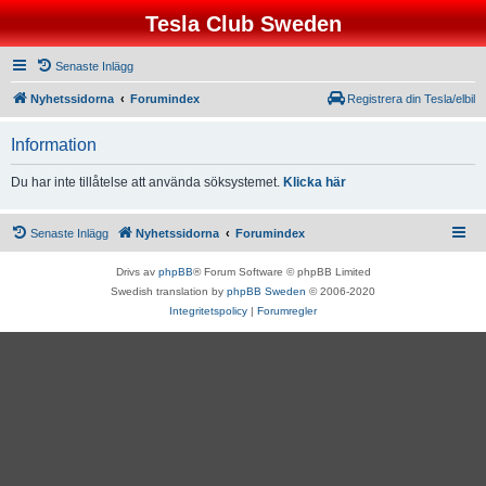
Tesla Club Sweden
Senaste Inlägg
Nyhetssidorna
Forumindex
Registrera din Tesla/elbil
Information
Du har inte tillåtelse att använda söksystemet.
Klicka här
Senaste Inlägg
Nyhetssidorna
Forumindex
Drivs av
phpBB
® Forum Software © phpBB Limited
Swedish translation by
phpBB Sweden
© 2006-2020
Integritetspolicy
|
Forumregler