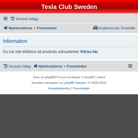
Tesla Club Sweden
Senaste Inlägg
Nyhetssidorna
Forumindex
Registrera din Tesla/elbil
Information
Du har inte tillåtelse att använda söksystemet.
Klicka här
Senaste Inlägg
Nyhetssidorna
Forumindex
Drivs av
phpBB
® Forum Software © phpBB Limited
Swedish translation by
phpBB Sweden
© 2006-2020
Integritetspolicy
|
Forumregler