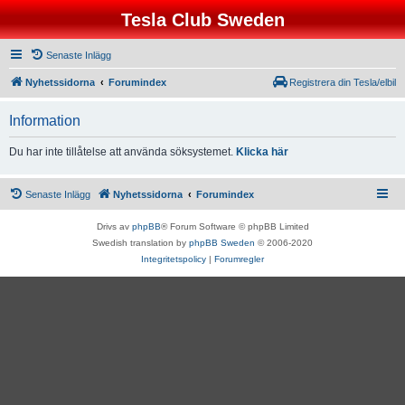
Tesla Club Sweden
Senaste Inlägg
Nyhetssidorna
Forumindex
Registrera din Tesla/elbil
Information
Du har inte tillåtelse att använda söksystemet.
Klicka här
Senaste Inlägg
Nyhetssidorna
Forumindex
Drivs av
phpBB
® Forum Software © phpBB Limited
Swedish translation by
phpBB Sweden
© 2006-2020
Integritetspolicy
|
Forumregler