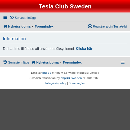
Tesla Club Sweden
Senaste Inlägg
Nyhetssidorna
Forumindex
Registrera din Tesla/elbil
Information
Du har inte tillåtelse att använda söksystemet.
Klicka här
Senaste Inlägg
Nyhetssidorna
Forumindex
Drivs av
phpBB
® Forum Software © phpBB Limited
Swedish translation by
phpBB Sweden
© 2006-2020
Integritetspolicy
|
Forumregler