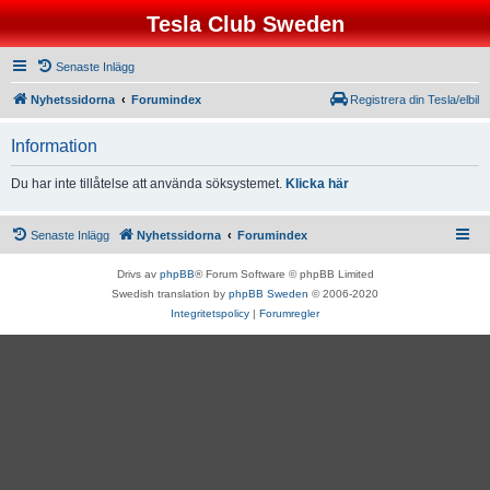
Tesla Club Sweden
Senaste Inlägg
Nyhetssidorna
Forumindex
Registrera din Tesla/elbil
Information
Du har inte tillåtelse att använda söksystemet.
Klicka här
Senaste Inlägg
Nyhetssidorna
Forumindex
Drivs av
phpBB
® Forum Software © phpBB Limited
Swedish translation by
phpBB Sweden
© 2006-2020
Integritetspolicy
|
Forumregler